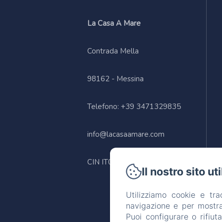
La Casa A Mare
Contrada Mella
98162 - Messina
Telefono: +39 3471329835
info@lacasaamare.com
CIN IT083048C1PLEXY8FA
Il nostro sito ut
Utilizziamo cookie e tr
navigazione e per mostrar
Puoi configurare o rifiut