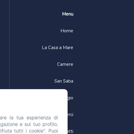
Menu
Home
La Casa a Mare
Camere
San Saba
Itinerari di viaggio
Come raggiungerci
are la tua esperienza di
gazione e sul tuo profilo.
iuta tutti i cookie". Puoi
Contatti