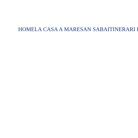
HOME
LA CASA A MARE
SAN SABA
ITINERARI 