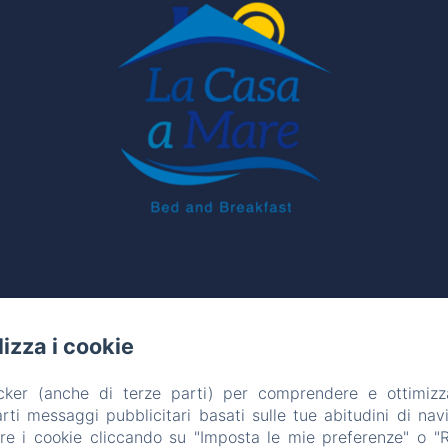
ilizza i cookie
acker (anche di terze parti) per comprendere e ottimizz
ti messaggi pubblicitari basati sulle tue abitudini di navi
are i cookie cliccando su "Imposta le mie preferenze" o "Rif